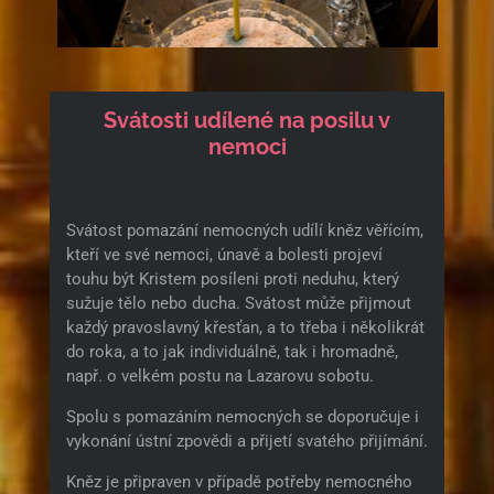
Svátosti udílené na posilu v
nemoci
Svátost pomazání nemocných udílí kněz věřícím,
kteří ve své nemoci, únavě a bolesti projeví
touhu být Kristem posíleni proti neduhu, který
sužuje tělo nebo ducha. Svátost může přijmout
každý pravoslavný křesťan, a to třeba i několikrát
do roka, a to jak individuálně, tak i hromadně,
např. o velkém postu na Lazarovu sobotu.
Spolu s pomazáním nemocných se doporučuje i
vykonání ústní zpovědi a přijetí svatého přijímání.
Kněz je připraven v případě potřeby nemocného